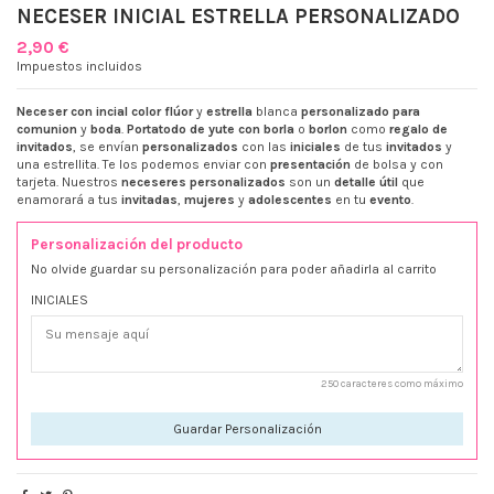
NECESER INICIAL ESTRELLA PERSONALIZADO
2,90 €
Impuestos incluidos
Neceser con incial color flúor
y
estrella
blanca
personalizado
para
comunion
y
boda
.
Portatodo de yute con borla
o
borlon
como
regalo de
invitados
, se envían
personalizados
con las
iniciales
de tus
invitados
y
una estrellita. Te los podemos enviar con
presentación
de bolsa y con
tarjeta. Nuestros
neceseres personalizados
son un
detalle útil
que
enamorará a tus
invitadas
,
mujeres
y
adolescentes
en tu
evento
.
Personalización del producto
No olvide guardar su personalización para poder añadirla al carrito
INICIALES
250 caracteres como máximo
Guardar Personalización