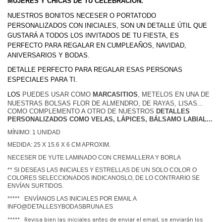
MUJERES Y CHICAS DE TU CELEBRACIÓN.
NUESTROS BONITOS NECESER O PORTATODO
PERSONALIZADOS CON INICIALES, SON UN DETALLE ÚTIL QUE
GUSTARÁ A TODOS LOS INVITADOS DE TU FIESTA, ES
PERFECTO PARA REGALAR EN CUMPLEAÑOS, NAVIDAD,
ANIVERSARIOS Y BODAS.
DETALLE PERFECTO PARA REGALAR ESAS PERSONAS
ESPECIALES PARA TI.
LOS
PUEDES USAR COMO
MARCASITIOS
, METELOS EN UNA DE
NUESTRAS BOLSAS FLOR DE ALMENDRO, DE RAYAS, LISAS...
COMO COMPLEMENTO A OTRO DE NUESTROS
DETALLES
PERSONALIZADOS
COMO
VELAS, LÁPICES, BÁLSAMO LABIAL...
MÍNIMO: 1 UNIDAD
MEDIDA: 25 X 15.6 X 6 CM APROXIM.
NECESER DE YUTE LAMINADO CON CREMALLERA Y BORLA
** SI DESEAS LAS INICIALES Y ESTRELLAS DE UN SOLO COLOR O
COLORES SELECCIONADOS INDICANOSLO, DE LO CONTRARIO SE
ENVÍAN SURTIDOS.
***** ENVÍANOS LAS INICIALES POR EMAIL A
INFO@DETALLESYBODASBRUNA.ES
***** Revisa bien las iniciales antes de enviar el email, se enviarán los