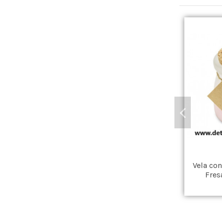
Vela co
Fres