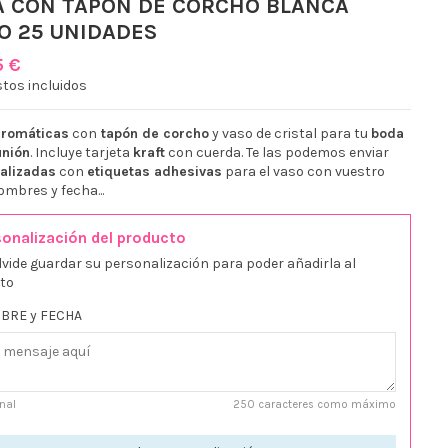
A CON TAPÓN DE CORCHO BLANCA
O 25 UNIDADES
5 €
tos incluidos
aromáticas
con
tapón de corcho
y vaso de cristal para tu
boda
nión
. Incluye tarjeta
kraft
con cuerda. Te las podemos enviar
alizadas
con
etiquetas adhesivas
para el vaso con vuestro
ombres y fecha...
onalización del producto
lvide guardar su personalización para poder añadirla al
ito
BRE y FECHA
nal
250 caracteres como máximo