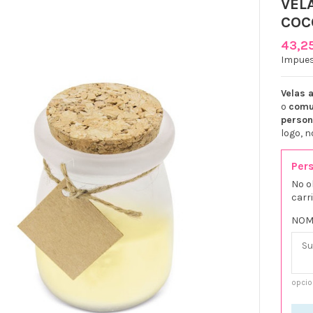
VEL
COC
43,2
Impues
Velas
o
comu
person
logo, n
Pers
No o
carr
NOM
opcio