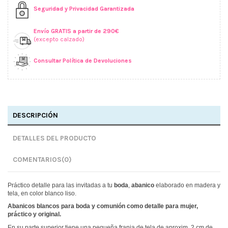
Seguridad y Privacidad Garantizada
Envío GRATIS a partir de 290€
(excepto calzado)
Consultar Política de Devoluciones
DESCRIPCIÓN
DETALLES DEL PRODUCTO
COMENTARIOS
(0)
Práctico detalle para las invitadas a tu
boda
,
abanico
elaborado en madera y
tela, en color blanco liso.
Abanicos blancos para boda y comunión como detalle para mujer,
práctico y original.
En su parte superior tiene una pequeña franja de tela de aproxim. 2 cm de