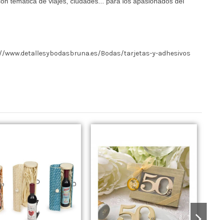
con temática de viajes, ciudades... para los apasionados del
//www.detallesybodasbruna.es/Bodas/tarjetas-y-adhesivos