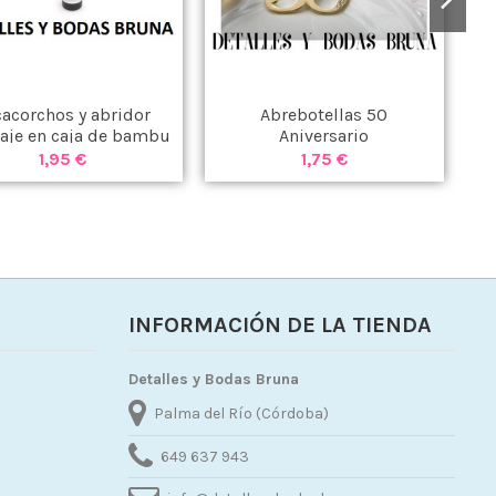
acorchos y abridor
Abrebotellas 50
Ab
aje en caja de bambu
Aniversario
1,95 €
1,75 €
INFORMACIÓN DE LA TIENDA
Detalles y Bodas Bruna
Palma del Río (Córdoba)
649 637 943