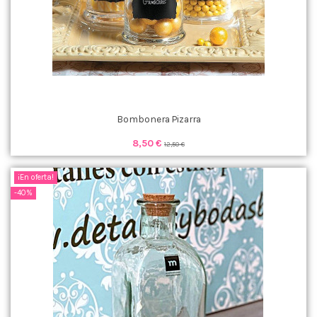
Bombonera Pizarra
8,50 €
12,50 €
¡En oferta!
-40%