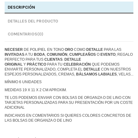
DESCRIPCIÓN
DETALLES DEL PRODUCTO
COMENTARIOS
(0)
NECESER
DE POLIPIEL EN TONO
ORO
COMO
DETALLE
PARA LAS
INVITADAS
A TU
BODA
,
COMUNIÓN
,
CUMPLEAÑOS
O
EVENTO
, REGALO
PERFECTO PARA TUS
CLIENTAS
.
DETALLE
ORIGINAL
Y
PRÁCTICO
PARA TU
CELEBRACIÓN
QUE PODEMOS
ENVIARTE PERSONALIZADO, COMPLETA EL
DETALLE
CON NUESTROS
ESPEJOS PERSONALIZADOS, CREMAS,
BÁLSAMOS LABIALES
, VELAS...
MÍNIMO 6 UNIDADES
MEDIDAS 19 X 11 X 2 CM APROXIM.
TE LOS PODEMOS ENVIAR CON BOLSAS DE ORGANZA O DE LINO CON
TARJETAS PERSONALIZADAS PARA SU PRESENTACIÓN POR UN COSTE
ADICIONAL
INDICANOS EN COMENTARIOS SI QUIERES COLORES CONCRETOS DE
LAS BOLSAS DE ORGANZA O DE LINO