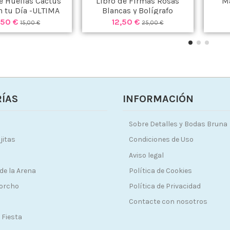
e Huellas Cactus
Libro de Firmas Rosas
Ma
n tu Día -ULTIMA
Blancas y Bolígrafo
UNIDAD-
,50 €
12,50 €
15,00 €
25,00 €
ÍAS
INFORMACIÓN
Sobre Detalles y Bodas Bruna
jitas
Condiciones de Uso
Aviso legal
de la Arena
Política de Cookies
Corcho
Política de Privacidad
Contacte con nosotros
 Fiesta