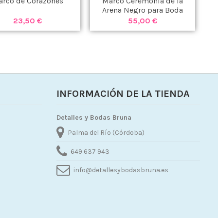
rco de Corazones
Marco Ceremonia de la
L
Arena Negro para Boda
c
23,50 €
55,00 €
INFORMACIÓN DE LA TIENDA
Detalles y Bodas Bruna
Palma del Río (Córdoba)
649 637 943
info@detallesybodasbruna.es