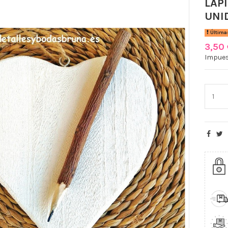
LAP
UNI
Última
3,50
Impues