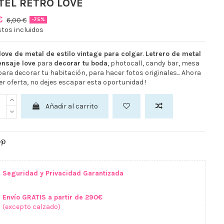
TEL RETRO LOVE
 €
6,00 €
-75%
tos incluidos
love de metal de estilo vintage para colgar
.
Letrero de metal
nsaje love
para
decorar tu boda
, photocall, candy bar, mesa
para decorar tu habitación, para hacer fotos originales... Ahora
r oferta, no dejes escapar esta oportunidad !
Añadir al carrito
Seguridad y Privacidad Garantizada
Envío GRATIS a partir de 290€
(excepto calzado)