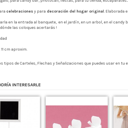
galo, para candy bar, photocall, fiestas, para tu tienda, escaparates..
ara
celebraciones
y para
decoración del hogar original
. Elaborada e
rla en la entrada al banquete, en el jardín, en un arbol, en el candy bu
 dónde las coloques acertarás !
idad
 11 cm aproxim.
s tipos de Carteles, Flechas y Señalizaciones que puedes usar en tu 
ODRÍA INTERESARLE