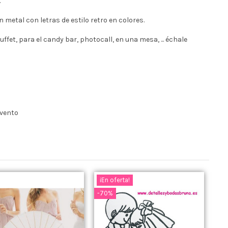
.
n metal con letras de estilo retro en colores.
ffet, para el candy bar, photocall, en una mesa, ... échale
evento
¡En oferta!
-70%