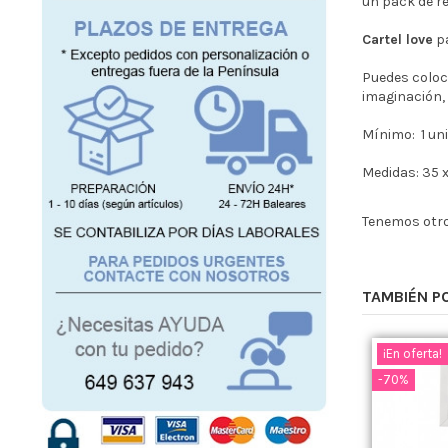
un pack de re
Cartel love
p
Puedes coloca
imaginación,
Mínimo: 1 un
Medidas: 35 x
Tenemos otro
TAMBIÉN P
¡En oferta!
-70%