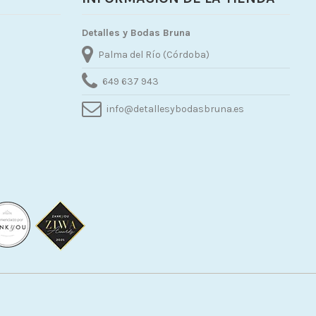
Detalles y Bodas Bruna
Palma del Río (Córdoba)
649 637 943
info@detallesybodasbruna.es