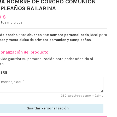
RA NOMBRE DE CORCHO COMUNION
PLEAÑOS BAILARINA
0 €
tos incluidos
 de corcho
para
chuches
con
nombre personalizado
, ideal para
bar
y
mesa dulce
de
primera comunion
y
cumpleaños
.
onalización del producto
lvide guardar su personalización para poder añadirla al
ito
BRE
250 caracteres como máximo
Guardar Personalización