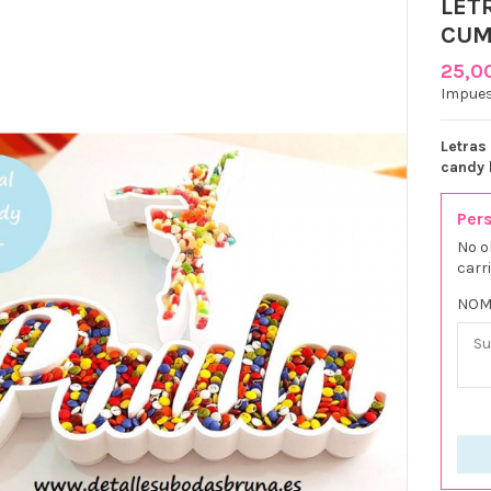
LET
CUM
25,0
Impues
Letras
candy 
Pers
No o
carr
NOM