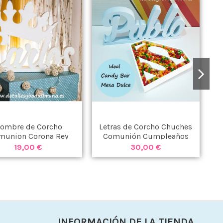
ombre de Corcho
Letras de Corcho Chuches
munion Corona Rey
Comunión Cumpleaños
Superman
19,00 €
30,00 €
INFORMACIÓN DE LA TIENDA