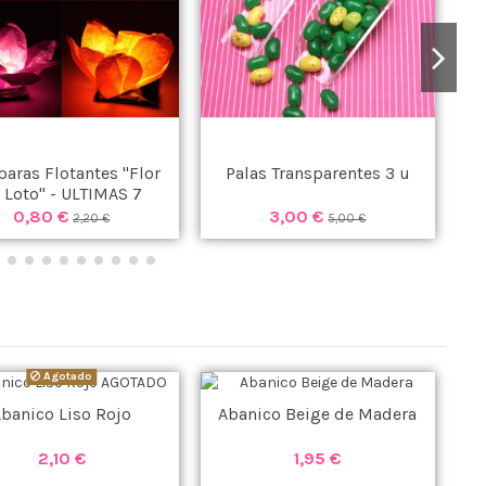
aras Flotantes "Flor
Palas Transparentes 3 u
 Loto" - ULTIMAS 7
UNIDADES -
0,80 €
3,00 €
2,20 €
5,00 €
Agotado
banico Liso Rojo
Abanico Beige de Madera
2,10 €
1,95 €