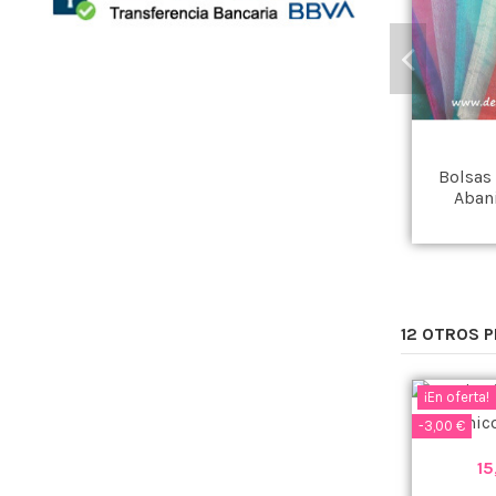
Bolsas
Aban
ESC
12 OTROS 
¡En oferta!
Abanico
-3,00 €
15