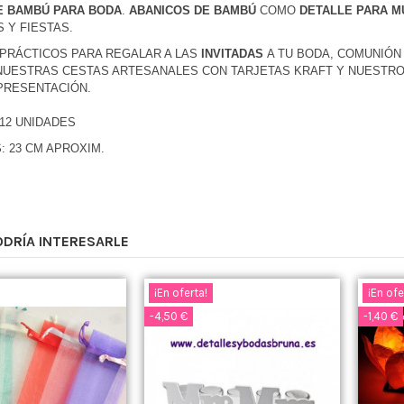
E BAMBÚ PARA BODA
.
ABANICOS DE BAMBÚ
COMO
DET
ALLE PARA M
 Y FIESTAS.
PRÁCTICOS PARA REGALAR A LAS
INVITADAS
A TU BODA, COMUNIÓN 
NUESTRAS CESTAS ARTESANALES CON TARJETAS KRAFT Y NUESTRO
PRESENTACIÓN.
 12 UNIDADES
: 23 CM APROXIM.
ODRÍA INTERESARLE
¡En oferta!
¡En ofe
-4,50 €
-1,40 €