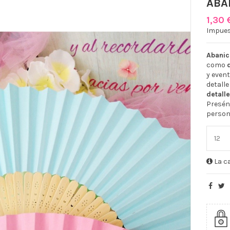
ABA
1,30 
Impues
Abanic
como
y even
detalle
detalle
Presén
person
La ca