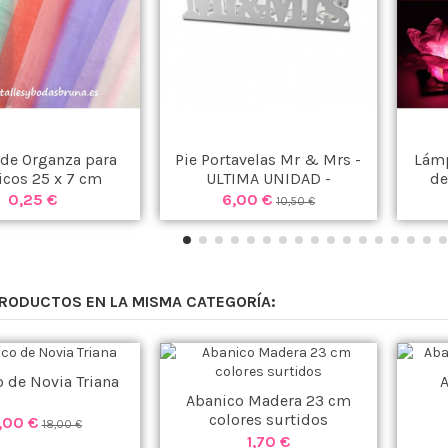
 de Organza para
Pie Portavelas Mr & Mrs -
Lámp
icos 25 x 7 cm
ULTIMA UNIDAD -
de
OGE COLORES
0,25 €
6,00 €
10,50 €
PRODUCTOS EN LA MISMA CATEGORÍA:
 de Novia Triana
A
Abanico Madera 23 cm
colores surtidos
,00 €
18,00 €
1,70 €