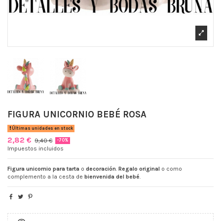
FIGURA UNICORNIO BEBÉ ROSA
Últimas unidades en stock
2,82 €
9,40 €
-70%
Impuestos incluidos
Figura unicornio para tarta
o
decoración
.
Regalo original
o como
complemento a la cesta de
bienvenida del bebé
.