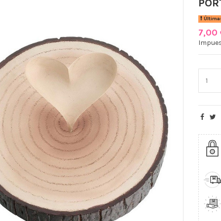
POR
Última
7,00
Impues