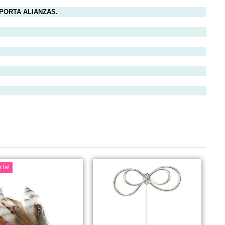
 PORTA ALIANZAS.
rta!
¡E
-10