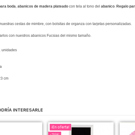
para boda
,
abanicos de madera plateado
con tela al tono del
abanico
.
Regalo par
nuestras cestas de mimbre, con bolsitas de organza con tarjetas personalizadas.
rlos con nuestros abanicos Fucsias del mismo tamaño.
1 unidades
ta
23 cm
ODRÍA INTERESARLE
¡En oferta!
-70%