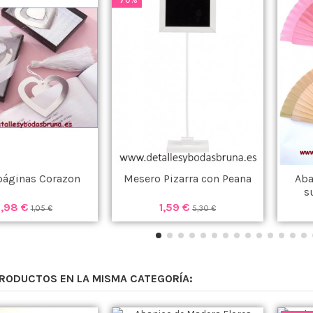
áginas Corazon
Mesero Pizarra con Peana
Aba
s
,98 €
1,59 €
1,05 €
5,30 €
PRODUCTOS EN LA MISMA CATEGORÍA: