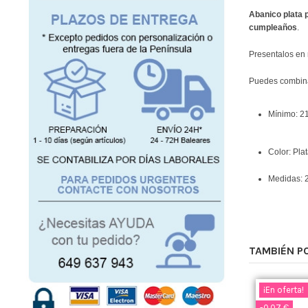
Abanico plata 
cumpleaños
.
Presentalos en 
Puedes combina
Mínimo: 2
Color: Pla
Medidas: 
TAMBIÉN P
¡En oferta!
-0,07 €