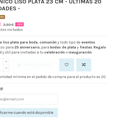
NICO LISO PLATA 23 CM - ULTIMAS 20
DADES -
ado
 €
2,30 €
-15%
tos incluidos
o liso plata para boda
,
comunión
y todo tipo de
eventos
.
tos para
25 aniversario
, para
bodas de plata
y
fiestas
.
Regalo
l
y útil para invitadas a tu
celebración
o
inauguración
.
Añadir al carrito
ntidad mínima en el pedido de compra para el producto es 20.