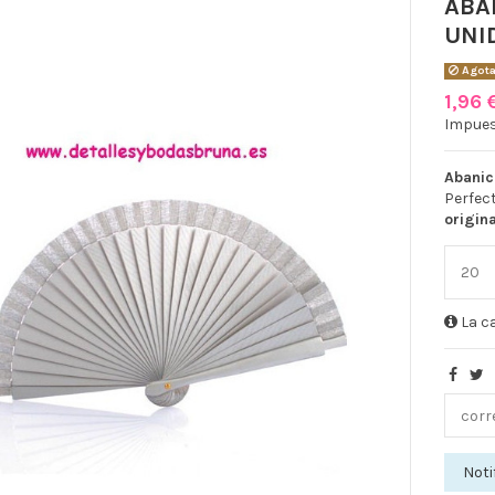
ABA
UNI
Agot
1,96
Impues
Abanic
Perfec
origina
La ca