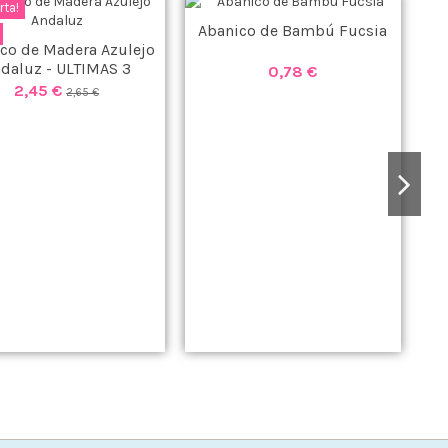
rta!
Abanico de Bambú Fucsia
co de Madera Azulejo
daluz - ULTIMAS 3
0,78 €
UNIDADES-
2,45 €
2,65 €