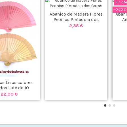
¡En ofe
-0,20 €
Abanico de Madera Flores
Abani
Peonias Pintado a dos
An
Caras
2,35 €
os Lisos colores
dos Lote de 10
unidades
22,00 €