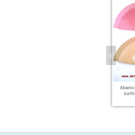
Abanic
surti