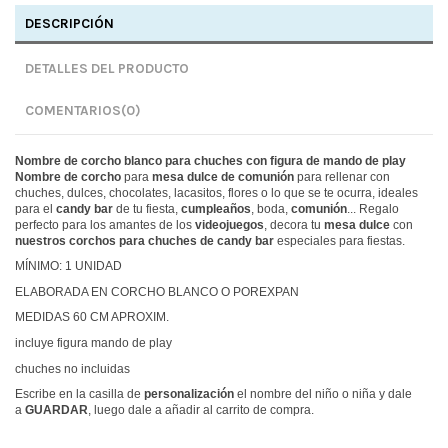
DESCRIPCIÓN
DETALLES DEL PRODUCTO
COMENTARIOS
(0)
Nombre de corcho blanco para chuches con figura de mando de play
Nombre de corcho
para
mesa dulce de comunión
para rellenar con
chuches, dulces, chocolates, lacasitos, flores o lo que se te ocurra, ideales
para el
candy bar
de tu fiesta,
cumpleaños
, boda,
comunión
... Regalo
perfecto para los amantes de los
videojuegos
, decora tu
mesa dulce
con
nuestros corchos para chuches de candy bar
especiales para fiestas.
MÍNIMO: 1 UNIDAD
ELABORADA EN CORCHO BLANCO O POREXPAN
MEDIDAS 60 CM APROXIM.
incluye figura mando de play
chuches no incluidas
Escribe en la casilla de
personalización
el nombre del niño o niña y dale
a
GUARDAR
, luego dale a añadir al carrito de compra.