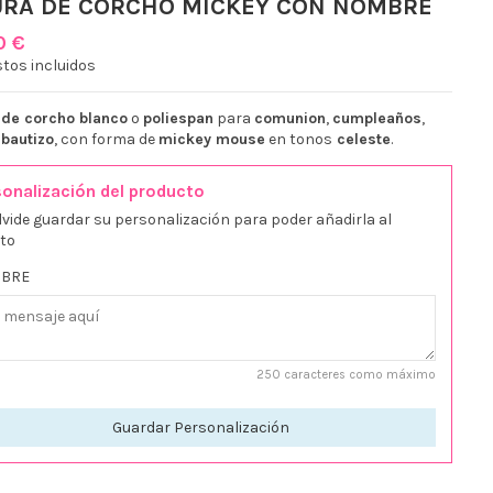
URA DE CORCHO MICKEY CON NOMBRE
0 €
tos incluidos
 de corcho blanco
o
poliespan
para
comunion
,
cumpleaños
,
o
bautizo
, con forma de
mickey mouse
en tonos
celeste
.
onalización del producto
lvide guardar su personalización para poder añadirla al
ito
BRE
250 caracteres como máximo
Guardar Personalización