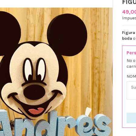
FIG
49,0
Impues
Figura
boda
Pers
No o
carr
NOM