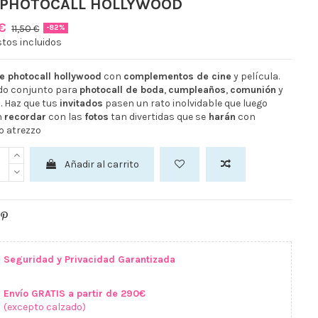
 PHOTOCALL HOLLYWOOD
 €
11,50 €
-82%
tos incluidos
e photocall hollywood
con
complementos de cine
y película.
ido conjunto para
photocall de boda
,
cumpleaños
,
comunión
y
s
. Haz que tus
invitados
pasen un rato inolvidable que luego
n
recordar
con las
fotos
tan divertidas que se
harán
con
o atrezzo
Añadir al carrito
Seguridad y Privacidad Garantizada
Envío GRATIS a partir de 290€
(excepto calzado)