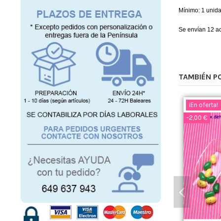
Mínimo: 1 unid
Se envían 12 ac
TAMBIÉN P
¡En oferta!
-2,00 €