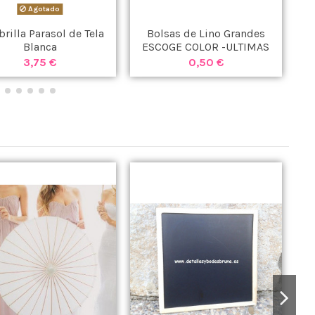
Agotado
rilla Parasol de Tela
Bolsas de Lino Grandes
Blanca
ESCOGE COLOR -ULTIMAS
UNIDADES -
3,75 €
0,50 €
¡E
-8