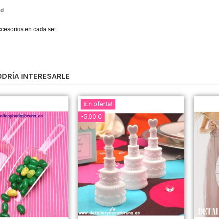
ad
cesorios en cada set.
ODRÍA INTERESARLE
¡En oferta!
-5,00 €