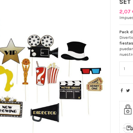
SET
2,07
Impues
Pack d
Divert
fiesta
pueda
nuestr