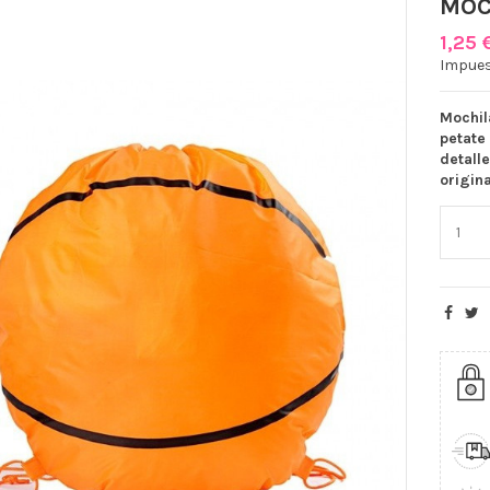
MOC
1,25 
Impues
Mochil
petate
detalle
origina