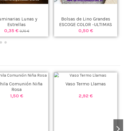
uminarias Lunas y
Bolsas de Lino Grandes
A
Estrellas
ESCOGE COLOR -ULTIMAS
UNIDADES -
0,35 €
0,50 €
0,70 €
hila Comunión Niña
Vaso Termo Llamas
Rosa
1,50 €
2,92 €