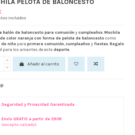
HILA PELOTA DE BALONCESTO
€
tos incluidos
a balón de baloncesto para comunión
y
cumpleaños
.
Mochila
 de color naranja
con forma de pelota de baloncesto
como
 de niño
para
primera comunión
,
cumpleaños
y
fiestas
.
Regalo
l
para los amantes de este
deporte
.
Añadir al carrito
Seguridad y Privacidad Garantizada
Envío GRATIS a partir de 290€
(excepto calzado)