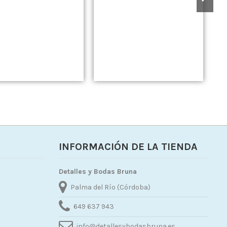
L
INFORMACIÓN DE LA TIENDA
Detalles y Bodas Bruna
Palma del Río (Córdoba)
649 637 943
info@detallesybodasbruna.es