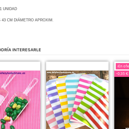
 1 UNIDAD
 43 CM DIÁMETRO APROXIM.
ODRÍA INTERESARLE
¡En ofe
-0,35 €