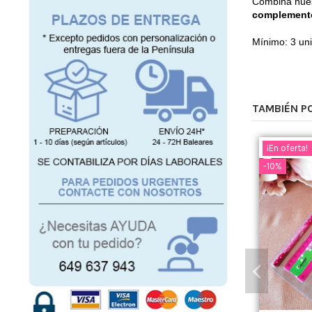
Combina
nue
complemento
Mínimo: 3 un
TAMBIÉN P
¡En oferta!
-10%