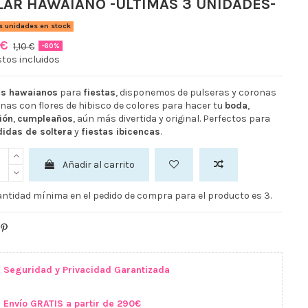
LAR HAWAIANO -ULTIMAS 3 UNIDADES-
s unidades en stock
 €
1,10 €
-60%
tos incluidos
es hawaianos
para
fiestas
, disponemos de pulseras y coronas
nas con flores de hibisco de colores para hacer tu
boda
,
ión
,
cumpleaños
, aún más divertida y original. Perfectos para
idas de soltera
y
fiestas ibicencas
.
Añadir al carrito
ntidad mínima en el pedido de compra para el producto es 3.
Seguridad y Privacidad Garantizada
Envío GRATIS a partir de 290€