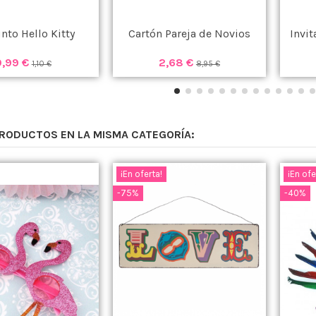
nto Hello Kitty
Cartón Pareja de Novios
Invi
0,99 €
2,68 €
1,10 €
8,95 €
PRODUCTOS EN LA MISMA CATEGORÍA:
¡En oferta!
¡En ofe
-75%
-40%