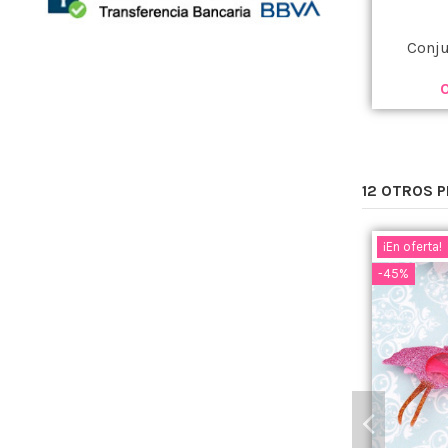
Conju
12 OTROS 
¡En oferta!
-45%