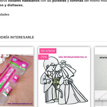
stros
collares hawaianos
con las
pulseras
y
coronas
del mismo mod
s y disfraces.
idades
ODRÍA INTERESARLE
¡En oferta!
-70%