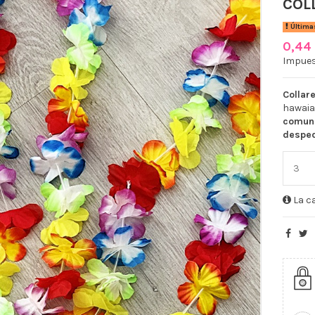
COL
Última
0,44
Impues
Collar
hawaia
comun
desped
La ca