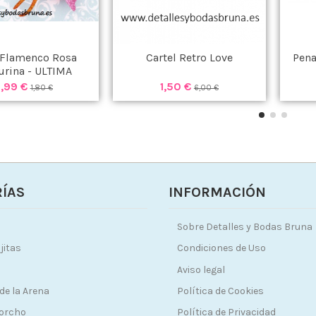
 Flamenco Rosa
Cartel Retro Love
Pena
urina - ULTIMA
UNIDAD -
,99 €
1,50 €
1,80 €
6,00 €
ÍAS
INFORMACIÓN
Sobre Detalles y Bodas Bruna
jitas
Condiciones de Uso
Aviso legal
de la Arena
Política de Cookies
Corcho
Política de Privacidad