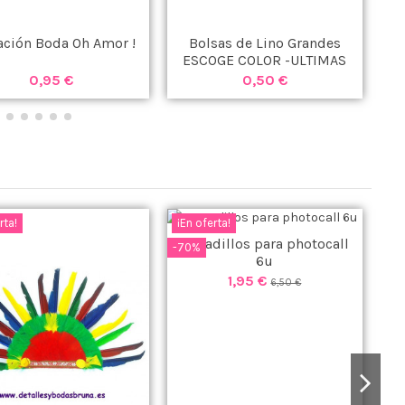
tación Boda Oh Amor !
Bolsas de Lino Grandes
ESCOGE COLOR -ULTIMAS
UNIDADES -
0,95 €
0,50 €
rta!
¡En oferta!
Bocadillos para photocall
-70%
6u
1,95 €
6,50 €