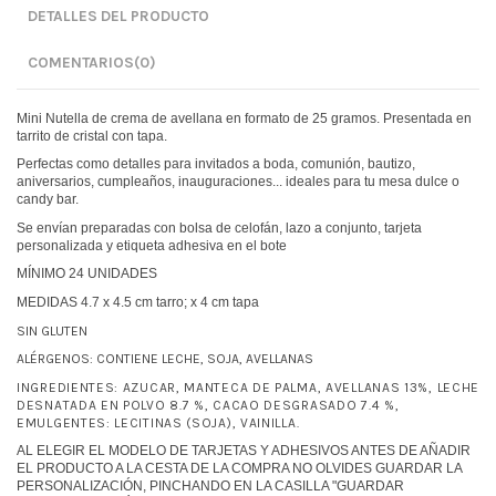
DETALLES DEL PRODUCTO
COMENTARIOS
(0)
Mini Nutella de crema de avellana en formato de 25 gramos. Presentada en
tarrito de cristal con tapa.
Perfectas como detalles para invitados a boda, comunión, bautizo,
aniversarios, cumpleaños, inauguraciones... ideales para tu mesa dulce o
candy bar.
Se envían preparadas con bolsa de celofán, lazo a conjunto, tarjeta
personalizada y etiqueta adhesiva en el bote
MÍNIMO 24 UNIDADES
MEDIDAS 4.7 x 4.5 cm tarro; x 4 cm tapa
SIN GLUTEN
ALÉRGENOS: CONTIENE LECHE, SOJA, AVELLANAS
INGREDIENTES: AZUCAR, MANTECA DE PALMA, AVELLANAS 13%, LECHE
DESNATADA EN POLVO 8.7 %, CACAO DESGRASADO 7.4 %,
EMULGENTES: LECITINAS (SOJA), VAINILLA.
AL ELEGIR EL MODELO DE TARJETAS Y ADHESIVOS ANTES DE AÑADIR
EL PRODUCTO A LA CESTA DE LA COMPRA NO OLVIDES GUARDAR LA
PERSONALIZACIÓN, PINCHANDO EN LA CASILLA "GUARDAR