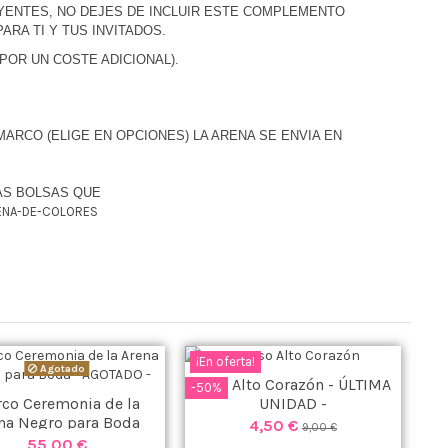
AYENTES, NO DEJES DE INCLUIR ESTE COMPLEMENTO
ARA TI Y TUS INVITADOS.
POR UN COSTE ADICIONAL).
ARCO (ELIGE EN OPCIONES) LA ARENA SE ENVIA EN
AS BOLSAS QUE
ENA-DE-COLORES
¡En oferta!
Agotado
Vaso Alto Corazón - ÚLTIMA
-50%
co Ceremonia de la
UNIDAD -
na Negro para Boda
4,50 €
9,00 €
55,00 €