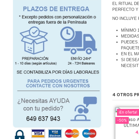
EL RITUAL D
PERFECTO Y 
NO INCLUYE 
MÍNIMO 
MEDIDAS:
PUEDES 
PAQUETE
EN EL M
SI DESE
NECESI
4 OTROS P
¡En oferta!
Vaso A
-50%
ÚLTIMA
4