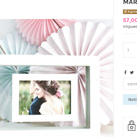
MAR
Agot
57,0
Impues