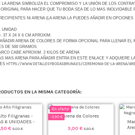
E LA ARENA SIMBOLIZA EL COMPROMISO Y LA UNIÓN DE LOS CONTR
ORIGINAL PARA HACER QUE TU BODA SEA DE LO MAS INOLVIDABLE P
RECIPIENTES NI ARENA (LA ARENA LA PUEDES AÑADIR EN OPCIONES 
1 UNIDAD
 37 X 24 X 6 CM APROXIM.
AÑADIR ARENA DE COLORES DE FORMA OPCIONAL PARA LLENAR EL M
S DE 500 GRAMOS
ARCO CABE APROXIM. 2 KILOS DE ARENA
AS MAS ARENA PARA AÑADIR ENTRA EN ESTE ENLACE Y ADQUIERE L
TES
HTTPS://WWW.DETALLESYBODASBRUNA.ES/CEREMONIA-DE-LA-ARENA/AR
RODUCTOS EN LA MISMA CATEGORÍA:
¡En oferta!
lto Filigranas -
Arena de Colores
-3,90 €
S 6 UNIDADES -
Mar
Are
,50 €
3,00 €
9,00 €
6,90 €