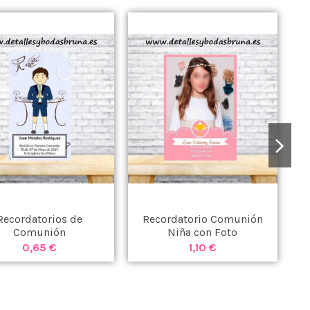
Recordatorios de
Recordatorio Comunión
R
Comunión
Niña con Foto
0,65 €
1,10 €