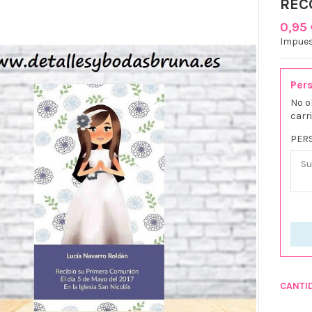
REC
0,95
Impues
Pers
No o
carr
PER
CANTI