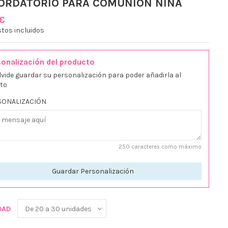
ORDATORIO PARA COMUNIÓN NIÑA
 €
tos incluidos
onalización del producto
lvide guardar su personalización para poder añadirla al
ito
SONALIZACIÓN
250 caracteres como máximo
Guardar Personalización
DAD