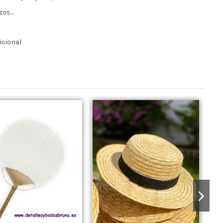
os...
icional