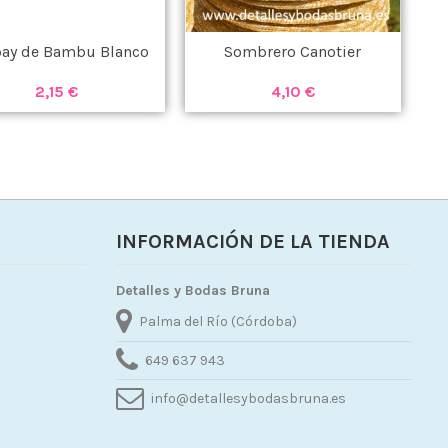
pay de Bambu Blanco
Sombrero Canotier
2,15 €
4,10 €
INFORMACIÓN DE LA TIENDA
Detalles y Bodas Bruna
Palma del Río (Córdoba)
649 637 943
info@detallesybodasbruna.es