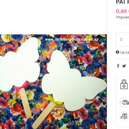
PAI
0,65
Impues
La ca