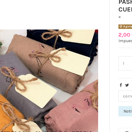
PAS
CUE
-
Agot
2,00
Impues